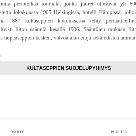
mutta perinteikäs toimiala, jonka juuret ulottuvat yli 
stettu lokakuussa 1905 Helsingissä, hotelli Kämpissä, jollo
na 1887 kultaseppien kokouksessa tehty periaatteellin
ahvisti liiton säännöt kesällä 1906. Sääntöjen mukaan liit
ja hopeaseppien kesken, valvoa alan etuja sekä edistää ammatt
i
KULTASEPPIEN SUOJELUPYHIMYS
OSOITE
PUHELIN