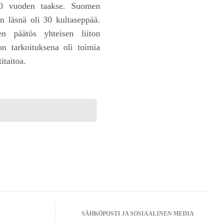
600 vuoden taakse. Suomen
in läsnä oli 30 kultaseppää.
en päätös yhteisen liiton
on tarkoituksena oli toimia
itaitoa.
SÄHKÖPOSTI JA SOSIAALINEN MEDIA