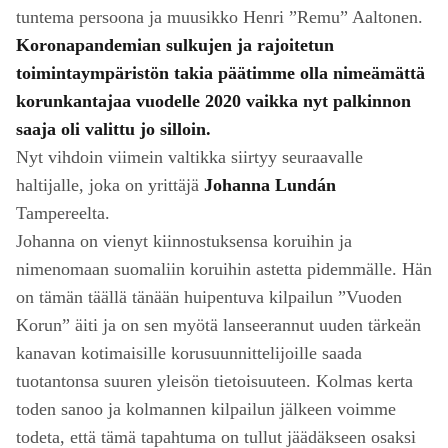
tuntema persoona ja muusikko Henri ”Remu” Aaltonen.
Koronapandemian sulkujen ja rajoitetun
toimintaympäristön takia päätimme olla nimeämättä
korunkantajaa vuodelle 2020 vaikka nyt palkinnon
saaja oli valittu jo silloin.
Nyt vihdoin viimein valtikka siirtyy seuraavalle
haltijalle, joka on yrittäjä
Johanna Lundán
Tampereelta.
Johanna on vienyt kiinnostuksensa koruihin ja
nimenomaan suomaliin koruihin astetta pidemmälle. Hän
on tämän täällä tänään huipentuva kilpailun ”Vuoden
Korun” äiti ja on sen myötä lanseerannut uuden tärkeän
kanavan kotimaisille korusuunnittelijoille saada
tuotantonsa suuren yleisön tietoisuuteen. Kolmas kerta
toden sanoo ja kolmannen kilpailun jälkeen voimme
todeta, että tämä tapahtuma on tullut jäädäkseen osaksi