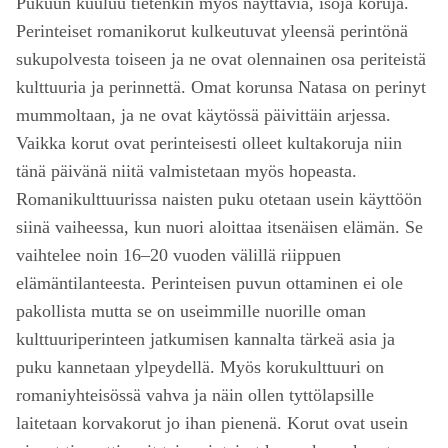
Pukuun kuuluu tietenkin myös näyttäviä, isoja koruja.
Perinteiset romanikorut kulkeutuvat yleensä perintönä
sukupolvesta toiseen ja ne ovat olennainen osa periteistä
kulttuuria ja perinnettä. Omat korunsa Natasa on perinyt
mummoltaan, ja ne ovat käytössä päivittäin arjessa.
Vaikka korut ovat perinteisesti olleet kultakoruja niin
tänä päivänä niitä valmistetaan myös hopeasta.
Romanikulttuurissa naisten puku otetaan usein käyttöön
siinä vaiheessa, kun nuori aloittaa itsenäisen elämän. Se
vaihtelee noin 16–20 vuoden välillä riippuen
elämäntilanteesta. Perinteisen puvun ottaminen ei ole
pakollista mutta se on useimmille nuorille oman
kulttuuriperinteen jatkumisen kannalta tärkeä asia ja
puku kannetaan ylpeydellä. Myös korukulttuuri on
romaniyhteisössä vahva ja näin ollen tyttölapsille
laitetaan korvakorut jo ihan pienenä. Korut ovat usein