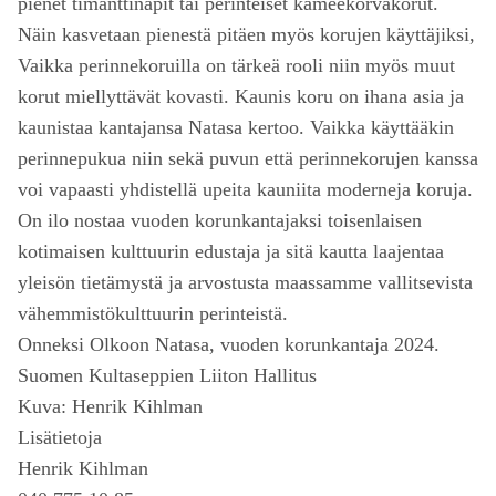
pienet timanttinapit tai perinteiset kameekorvakorut.
Näin kasvetaan pienestä pitäen myös korujen käyttäjiksi,
Vaikka perinnekoruilla on tärkeä rooli niin myös muut
korut miellyttävät kovasti. Kaunis koru on ihana asia ja
kaunistaa kantajansa Natasa kertoo. Vaikka käyttääkin
perinnepukua niin sekä puvun että perinnekorujen kanssa
voi vapaasti yhdistellä upeita kauniita moderneja koruja.
On ilo nostaa vuoden korunkantajaksi toisenlaisen
kotimaisen kulttuurin edustaja ja sitä kautta laajentaa
yleisön tietämystä ja arvostusta maassamme vallitsevista
vähemmistökulttuurin perinteistä.
Onneksi Olkoon Natasa, vuoden korunkantaja 2024.
Suomen Kultaseppien Liiton Hallitus
Kuva: Henrik Kihlman
Lisätietoja
Henrik Kihlman