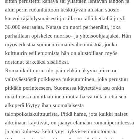
sitten perustettu kanava sai yllättäen lentävän lähdön ja
alun perin ruoanlaittoon keskittyvän alustan suosio
kasvoi räjähdysmäisesti ja sillä on tällä hetkellä jo yli
36.000 seuraajaa. Natasa on nuori perheenäiti, joka
parhaillaan opiskelee nuoriso- ja yhteisöohjaajaksi. Hän
myös edustaa suomen romanivähemmistöä, jonka
kulttuurin esilletuomista hän on alustoillaan myös
nostanut tärkeäksi sisällöksi.
Romanikulttuurin ulospäin ehkä näkyvin piirre on
valtaväestöstä poikkeava pukeutuminen, joka perustuu
pitkään perinteeseen. Suomessa käytettävä asu onkin
maailmassa ainutlaatuinen mutta harva tietää, että sen
alkuperä löytyy ihan suomalaisesta
talonpoikaiskulttuurista. Pitkä hame, jota kaikki naiset
aikoinaan käyttivät, on jäänyt elämään romaniperinteessä
ja ajan kuluessa kehittynyt nykyiseen muotoonsa.