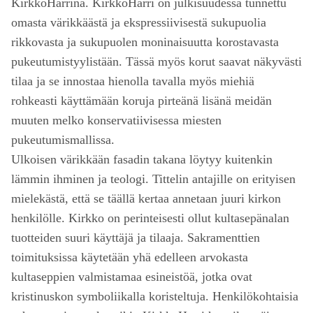
KirkkoHarrina. KirkkoHarri on julkisuudessa tunnettu
omasta värikkäästä ja ekspressiivisestä sukupuolia
rikkovasta ja sukupuolen moninaisuutta korostavasta
pukeutumistyylistään. Tässä myös korut saavat näkyvästi
tilaa ja se innostaa hienolla tavalla myös miehiä
rohkeasti käyttämään koruja pirteänä lisänä meidän
muuten melko konservatiivisessa miesten
pukeutumismallissa.
Ulkoisen värikkään fasadin takana löytyy kuitenkin
lämmin ihminen ja teologi. Tittelin antajille on erityisen
mielekästä, että se täällä kertaa annetaan juuri kirkon
henkilölle. Kirkko on perinteisesti ollut kultasepänalan
tuotteiden suuri käyttäjä ja tilaaja. Sakramenttien
toimituksissa käytetään yhä edelleen arvokasta
kultaseppien valmistamaa esineistöä, jotka ovat
kristinuskon symboliikalla koristeltuja. Henkilökohtaisia