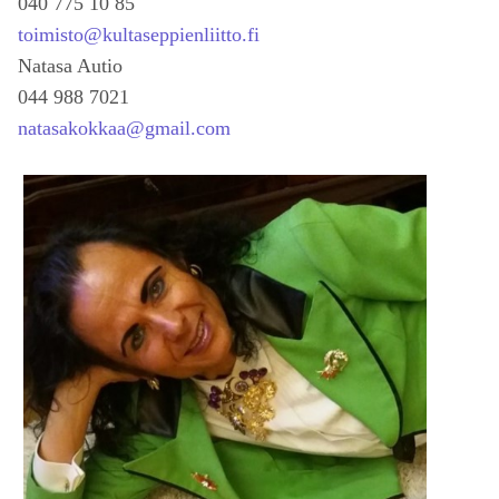
040 775 10 85
toimisto@kultaseppienliitto.fi
Natasa Autio
044 988 7021
natasakokkaa@gmail.com