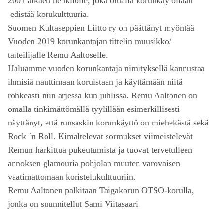
2001 alkaen henkilölle, joka omalla korunkäytöllään
edistää korukulttuuria.
Suomen Kultaseppien Liitto ry on päättänyt myöntää
Vuoden 2019 korunkantajan tittelin muusikko/
taiteilijalle Remu Aaltoselle.
Haluamme vuoden korunkantaja nimityksellä kannustaa
ihmisiä nauttimaan koruistaan ja käyttämään niitä
rohkeasti niin arjessa kun juhlissa. Remu Aaltonen on
omalla tinkimättömällä tyylillään esimerkillisesti
näyttänyt, että runsaskin korunkäyttö on miehekästä sekä
Rock ´n Roll. Kimaltelevat sormukset viimeistelevät
Remun harkittua pukeutumista ja tuovat tervetulleen
annoksen glamouria pohjolan muuten varovaisen
vaatimattomaan koristelukulttuuriin.
Remu Aaltonen palkitaan Taigakorun OTSO-korulla,
jonka on suunnitellut Sami Viitasaari.