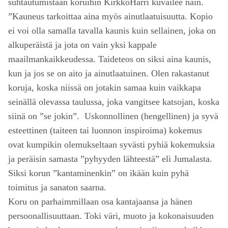
suhtautumistaan koruihin KirkkoHarri kuvailee näin.
”Kauneus tarkoittaa aina myös ainutlaatuisuutta. Kopio
ei voi olla samalla tavalla kaunis kuin sellainen, joka on
alkuperäistä ja jota on vain yksi kappale
maailmankaikkeudessa. Taideteos on siksi aina kaunis,
kun ja jos se on aito ja ainutlaatuinen. Olen rakastanut
koruja, koska niissä on jotakin samaa kuin vaikkapa
seinällä olevassa taulussa, joka vangitsee katsojan, koska
siinä on ”se jokin”. Uskonnollinen (hengellinen) ja syvä
esteettinen (taiteen tai luonnon inspiroima) kokemus
ovat kumpikin olemukseltaan syvästi pyhiä kokemuksia
ja peräisin samasta ”pyhyyden lähteestä” eli Jumalasta.
Siksi korun ”kantaminenkin” on ikään kuin pyhä
toimitus ja sanaton saarna.
Koru on parhaimmillaan osa kantajaansa ja hänen
persoonallisuuttaan. Toki väri, muoto ja kokonaisuuden