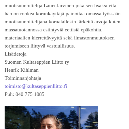
muotisuunnittelija Lauri Järvinen joka sen lisäksi että
hän on rohkea korunkäyttäjä painottaa omassa työssään
muotisuunnittelijana korualallekin tärkeitä arvoja kuten
massatuotannossa esiintyviä eettisiä epäkohtia,
materiaalien kierrettävyyttä sekä ilmastonmuutoksen
torjumiseen liittyvä vastuullisuus.
Lisätietoja
Suomen Kultaseppien Liitto ry
Henrik Kihlman
Toiminnanjohtaja
toimisto@kultaseppienliitto.fi
Puh: 040 775 1085