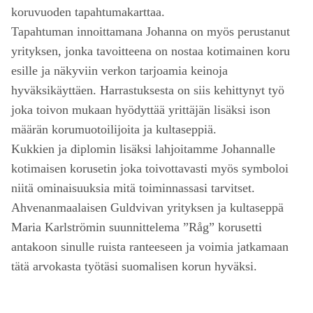
koruvuoden tapahtumakarttaa.
Tapahtuman innoittamana Johanna on myös perustanut
yrityksen, jonka tavoitteena on nostaa kotimainen koru
esille ja näkyviin verkon tarjoamia keinoja
hyväksikäyttäen. Harrastuksesta on siis kehittynyt työ
joka toivon mukaan hyödyttää yrittäjän lisäksi ison
määrän korumuotoilijoita ja kultaseppiä.
Kukkien ja diplomin lisäksi lahjoitamme Johannalle
kotimaisen korusetin joka toivottavasti myös symboloi
niitä ominaisuuksia mitä toiminnassasi tarvitset.
Ahvenanmaalaisen Guldvivan yrityksen ja kultaseppä
Maria Karlströmin suunnittelema ”Råg” korusetti
antakoon sinulle ruista ranteeseen ja voimia jatkamaan
tätä arvokasta työtäsi suomalisen korun hyväksi.