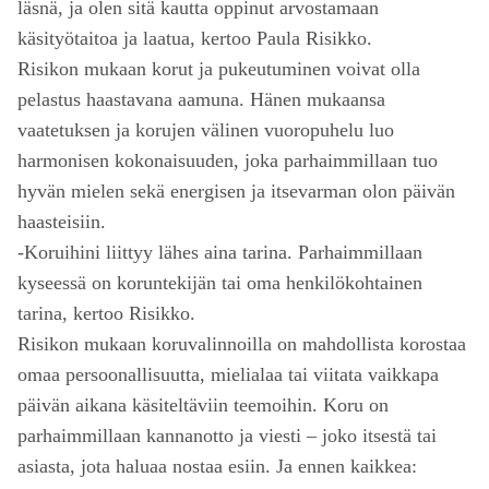
läsnä, ja olen sitä kautta oppinut arvostamaan
käsityötaitoa ja laatua, kertoo Paula Risikko.
Risikon mukaan korut ja pukeutuminen voivat olla
pelastus haastavana aamuna. Hänen mukaansa
vaatetuksen ja korujen välinen vuoropuhelu luo
harmonisen kokonaisuuden, joka parhaimmillaan tuo
hyvän mielen sekä energisen ja itsevarman olon päivän
haasteisiin.
-Koruihini liittyy lähes aina tarina. Parhaimmillaan
kyseessä on koruntekijän tai oma henkilökohtainen
tarina, kertoo Risikko.
Risikon mukaan koruvalinnoilla on mahdollista korostaa
omaa persoonallisuutta, mielialaa tai viitata vaikkapa
päivän aikana käsiteltäviin teemoihin. Koru on
parhaimmillaan kannanotto ja viesti – joko itsestä tai
asiasta, jota haluaa nostaa esiin. Ja ennen kaikkea: