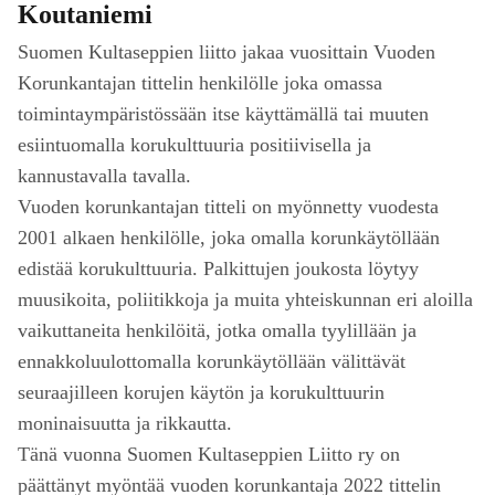
Koutaniemi
Suomen Kultaseppien liitto jakaa vuosittain Vuoden
Korunkantajan tittelin henkilölle joka omassa
toimintaympäristössään itse käyttämällä tai muuten
esiintuomalla korukulttuuria positiivisella ja
kannustavalla tavalla.
Vuoden korunkantajan titteli on myönnetty vuodesta
2001 alkaen henkilölle, joka omalla korunkäytöllään
edistää korukulttuuria. Palkittujen joukosta löytyy
muusikoita, poliitikkoja ja muita yhteiskunnan eri aloilla
vaikuttaneita henkilöitä, jotka omalla tyylillään ja
ennakkoluulottomalla korunkäytöllään välittävät
seuraajilleen korujen käytön ja korukulttuurin
moninaisuutta ja rikkautta.
Tänä vuonna Suomen Kultaseppien Liitto ry on
päättänyt myöntää vuoden korunkantaja 2022 tittelin