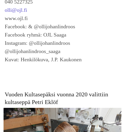
040 5227325
olli@ojl.fi
www.ojl.fi
Facebook: & @ollijohanlindroos
Facebook ryhmä: OJL Saaga
Instagram: @ollijohanlindroos
@ollijohanlindroos_saaga
Kuvat: Henkilökuva, J.P. Kaukonen
Vuoden Kultasepäksi vuonna 2020 valittiin
kultaseppä Petri Eklöf