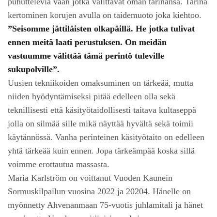
puhuttelevia vaan jotka välittävät oman tarinansa. Tarina
kertominen korujen avulla on taidemuoto joka kiehtoo.
”Seisomme jättiläisten olkapäillä. He jotka tulivat
ennen meitä laati perustuksen. On meidän
vastuumme välittää tämä perintö tuleville
sukupolville”.
Uusien tekniikoiden omaksuminen on tärkeää, mutta
niiden hyödyntämiseksi pitää edelleen olla sekä
teknillisesti että käsityötaidollisesti taitava kultaseppä
jolla on silmää sille mikä näyttää hyvältä sekä toimii
käytännössä. Vanha perinteinen käsityötaito on edelleen
yhtä tärkeää kuin ennen. Jopa tärkeämpää koska sillä
voimme erottautua massasta.
Maria Karlström on voittanut Vuoden Kaunein
Sormuskilpailun vuosina 2022 ja 20204. Hänelle on
myönnetty Ahvenanmaan 75-vuotis juhlamitali ja hänet