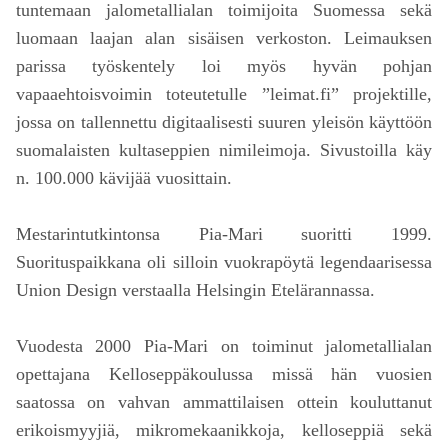
tuntemaan jalometallialan toimijoita Suomessa sekä
luomaan laajan alan sisäisen verkoston. Leimauksen
parissa työskentely loi myös hyvän pohjan
vapaaehtoisvoimin toteutetulle ”leimat.fi” projektille,
jossa on tallennettu digitaalisesti suuren yleisön käyttöön
suomalaisten kultaseppien nimileimoja. Sivustoilla käy
n. 100.000 kävijää vuosittain.
Mestarintutkintonsa Pia-Mari suoritti 1999.
Suorituspaikkana oli silloin vuokrapöytä legendaarisessa
Union Design verstaalla Helsingin Etelärannassa.
Vuodesta 2000 Pia-Mari on toiminut jalometallialan
opettajana Kelloseppäkoulussa missä hän vuosien
saatossa on vahvan ammattilaisen ottein kouluttanut
erikoismyyjiä, mikromekaanikkoja, kelloseppiä sekä