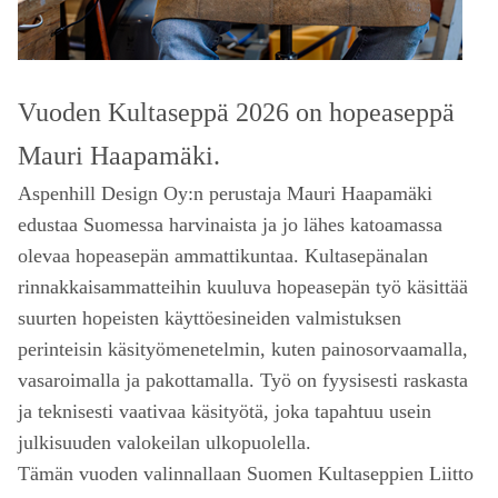
Vuoden Kultaseppä 2026 on hopeaseppä
Mauri Haapamäki.
Aspenhill Design Oy:n perustaja Mauri Haapamäki
edustaa Suomessa harvinaista ja jo lähes katoamassa
olevaa hopeasepän ammattikuntaa. Kultasepänalan
rinnakkaisammatteihin kuuluva hopeasepän työ käsittää
suurten hopeisten käyttöesineiden valmistuksen
perinteisin käsityömenetelmin, kuten painosorvaamalla,
vasaroimalla ja pakottamalla. Työ on fyysisesti raskasta
ja teknisesti vaativaa käsityötä, joka tapahtuu usein
julkisuuden valokeilan ulkopuolella.
Tämän vuoden valinnallaan Suomen Kultaseppien Liitto