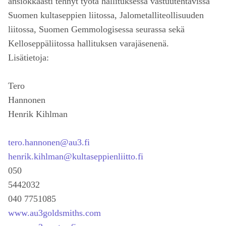
ansiokkaasti tehnyt työtä hallituksessa vastuutehtävissä
Suomen kultaseppien liitossa, Jalometalliteollisuuden
liitossa, Suomen Gemmologisessa seurassa sekä
Kelloseppäliitossa hallituksen varajäsenenä.
Lisätietoja:
Tero
Hannonen
Henrik Kihlman
tero.hannonen@au3.fi
henrik.kihlman@kultaseppienliitto.fi
050
5442032
040 7751085
www.au3goldsmiths.com