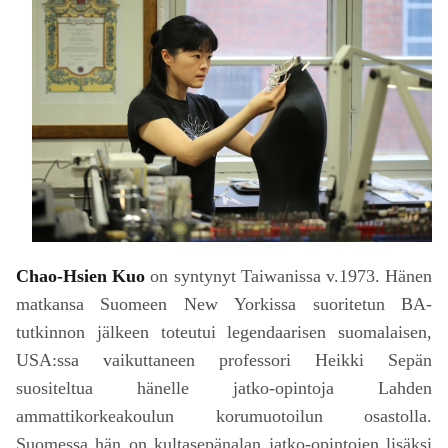
Chao-Hsien Kuo
on syntynyt Taiwanissa v.1973. Hänen
matkansa Suomeen New Yorkissa suoritetun BA-
tutkinnon jälkeen toteutui legendaarisen suomalaisen,
USA:ssa vaikuttaneen professori Heikki Sepän
suositeltua hänelle jatko-opintoja Lahden
ammattikorkeakoulun korumuotoilun osastolla.
Suomessa hän on kultasepänalan jatko-opintojen lisäksi