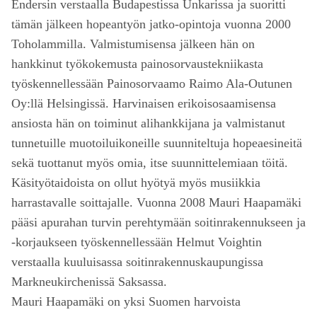
Endersin verstaalla Budapestissa Unkarissa ja suoritti
tämän jälkeen hopeantyön jatko-opintoja vuonna 2000
Toholammilla. Valmistumisensa jälkeen hän on
hankkinut työkokemusta painosorvaustekniikasta
työskennellessään Painosorvaamo Raimo Ala-Outunen
Oy:llä Helsingissä. Harvinaisen erikoisosaamisensa
ansiosta hän on toiminut alihankkijana ja valmistanut
tunnetuille muotoiluikoneille suunniteltuja hopeaesineitä
sekä tuottanut myös omia, itse suunnittelemiaan töitä.
Käsityötaidoista on ollut hyötyä myös musiikkia
harrastavalle soittajalle. Vuonna 2008 Mauri Haapamäki
pääsi apurahan turvin perehtymään soitinrakennukseen ja
-korjaukseen työskennellessään Helmut Voightin
verstaalla kuuluisassa soitinrakennuskaupungissa
Markneukirchenissä Saksassa.
Mauri Haapamäki on yksi Suomen harvoista