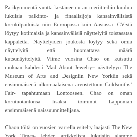
Parikymmentä vuotta kestäneen uran meriitteihin kuuluu
lukuisia palkinto- ja finaalisijoja kansainvälisistä
korukilpailuista niin Euroopassa kuin Aasiassa. CV:stä
löytyy kotimaisia ja kansainvälisiä näyttelyitä toistasataa
kappaletta. Näyttelyiden joukosta löytyy sekä omia
näyttelyitä että huomattava määrä
kutsunäyttelyitä. Viime vuosina Chao on kutsuttu
mukaan kahdesti Mad About Jewelry– näyttelyyn The
Museum of Arts and Designiin New Yorkiin sekä
ensimmäisenä ulkomaalaisena arvostettuun Goldsmiths’
Fair- tapahtumaan Lontooseen. Chao on oman
korutuotantonsa lisäksi toiminut Lapponian
ensimmäisenä naissuunnittelijana.
Chaon töitä on vuosien varrella esitelty laajasti The New
York Times- lehden artikkelista lukuisiin alamme