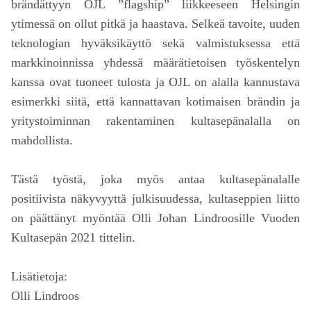
brändättyyn OJL ”flagship” liikkeeseen Helsingin
ytimessä on ollut pitkä ja haastava. Selkeä tavoite, uuden
teknologian hyväksikäyttö sekä valmistuksessa että
markkinoinnissa yhdessä määrätietoisen työskentelyn
kanssa ovat tuoneet tulosta ja OJL on alalla kannustava
esimerkki siitä, että kannattavan kotimaisen brändin ja
yritystoiminnan rakentaminen kultasepänalalla on
mahdollista.
Tästä työstä, joka myös antaa kultasepänalalle
positiivista näkyvyyttä julkisuudessa, kultaseppien liitto
on päättänyt myöntää Olli Johan Lindroosille Vuoden
Kultasepän 2021 tittelin.
Lisätietoja:
Olli Lindroos