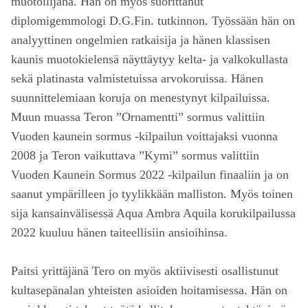
muotoilijana. Hän on myös suorittanut
diplomigemmologi D.G.Fin. tutkinnon. Työssään hän on
analyyttinen ongelmien ratkaisija ja hänen klassisen
kaunis muotokielensä näyttäytyy kelta- ja valkokullasta
sekä platinasta valmistetuissa arvokoruissa. Hänen
suunnittelemiaan koruja on menestynyt kilpailuissa.
Muun muassa Teron ”Ornamentti” sormus valittiin
Vuoden kaunein sormus -kilpailun voittajaksi vuonna
2008 ja Teron vaikuttava ”Kymi” sormus valittiin
Vuoden Kaunein Sormus 2022 -kilpailun finaaliin ja on
saanut ympärilleen jo tyylikkään malliston. Myös toinen
sija kansainvälisessä Aqua Ambra Aquila korukilpailussa
2022 kuuluu hänen taiteellisiin ansioihinsa.
Paitsi yrittäjänä Tero on myös aktiivisesti osallistunut
kultasepänalan yhteisten asioiden hoitamisessa. Hän on