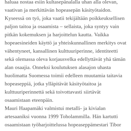
haluaa nostaa esiin kultasepänalalla uhan alla olevan,
vaativan ja merkittävän hopeasepän käsityötaidon.
Kyseessä on työ, joka vaatii tekijältään poikkeuksellisen
paljon taitoa ja osaamista – sellaista, joka syntyy vain
pitkän kokemuksen ja harjoittelun kautta. Vaikka
hopeaesineiden käyttö ja yhteiskunnallinen merkitys ovat
vähentyneet, kansallinen kulttuuriperinne, identiteetti
sekä olemassa oleva korjausvelka edellyttävät yhä tämän
alan osaajia. Onneksi koulutuksen alasajon uhasta
huolimatta Suomessa toimii edelleen muutamia taitavia
hopeaseppiä, jotka ylläpitävät käsityötaitoa ja
kulttuuriperinnettä sekä toivottavasti siirtävät
osaamistaan eteenpäin.
Mauri Haapamäki valmistui metalli- ja kivialan
artesaaniksi vuonna 1999 Toholammilla. Hän kartutti
osaamistaan työharjoittelussa hopeaseppämestari Tibor