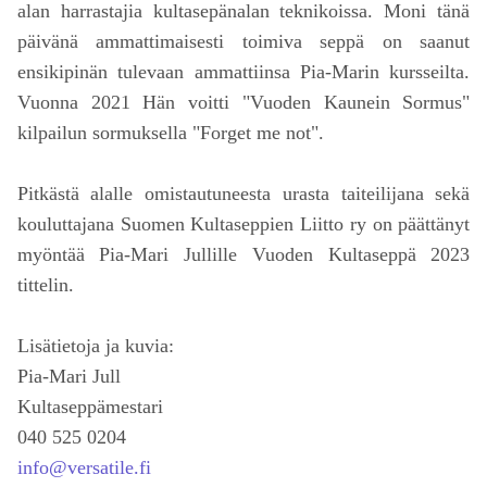
alan harrastajia kultasepänalan teknikoissa. Moni tänä
päivänä ammattimaisesti toimiva seppä on saanut
ensikipinän tulevaan ammattiinsa Pia-Marin kursseilta.
Vuonna 2021 Hän voitti "Vuoden Kaunein Sormus"
kilpailun sormuksella "Forget me not".
Pitkästä alalle omistautuneesta urasta taiteilijana sekä
kouluttajana Suomen Kultaseppien Liitto ry on päättänyt
myöntää Pia-Mari Jullille Vuoden Kultaseppä 2023
tittelin.
Lisätietoja ja kuvia:
Pia-Mari Jull
Kultaseppämestari
040 525 0204
info@versatile.fi