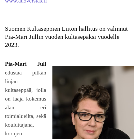
www.au3verstas.fi
Suomen Kultaseppien Liiton hallitus on valinnut
Pia-Mari Jullin vuoden kultasepäksi vuodelle
2023.
Pia-Mari Jull
edustaa pitkän
linjan
kultaseppää, jolla
on laaja kokemus
alan eri
toimialueilta, sekä
kouluttajana,
korujen