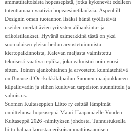
ammattitaitoisista hopeasepistä, jotka kykenevät edelleen
toteuttamaan vaativia hopeaesinetilauksia. Aspenhill
Designin oman tuotannon lisäksi häntä työllistävät
useiden merkittävien yritysten alihankinta- ja
erikoistilaukset. Hyvänä esimerkkinä tästä on yksi
suomalaisen yleisurheilun arvostetuimmista
kiertopalkinnoista, Kalevan maljasta valmistettu
teknisesti vaativa replika, joka valmistui noin vuosi
sitten. Toinen ajankohtainen ja arvostettu kunniatehtävä
on Bocuse d’Or -kokkikilpailun Suomen maajoukkueen
kilpailuvadin ja siihen kuuluvan tarpeiston suunnittelu ja
valmistus.
Suomen Kultaseppien Liitto ry esittää lämpimät
onnittelunsa hopeaseppä Mauri Haapamäelle Vuoden
Kultaseppä 2026 -nimityksen johdosta. Tunnustuksella
liitto haluaa korostaa erikoisammattiosaamisen