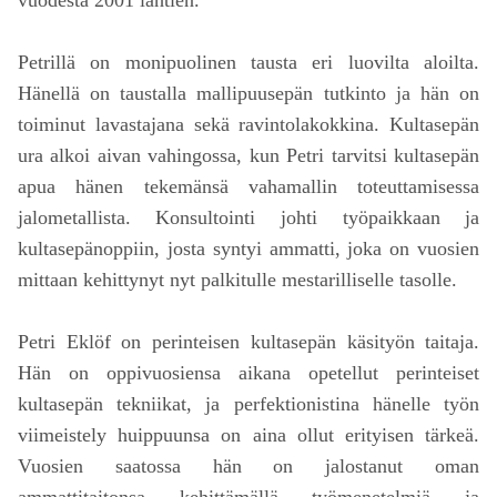
Petrillä on monipuolinen tausta eri luovilta aloilta.
Hänellä on taustalla mallipuusepän tutkinto ja hän on
toiminut lavastajana sekä ravintolakokkina. Kultasepän
ura alkoi aivan vahingossa, kun Petri tarvitsi kultasepän
apua hänen tekemänsä vahamallin toteuttamisessa
jalometallista. Konsultointi johti työpaikkaan ja
kultasepänoppiin, josta syntyi ammatti, joka on vuosien
mittaan kehittynyt nyt palkitulle mestarilliselle tasolle.
Petri Eklöf on perinteisen kultasepän käsityön taitaja.
Hän on oppivuosiensa aikana opetellut perinteiset
kultasepän tekniikat, ja perfektionistina hänelle työn
viimeistely huippuunsa on aina ollut erityisen tärkeä.
Vuosien saatossa hän on jalostanut oman
ammattitaitonsa kehittämällä työmenetelmiä ja