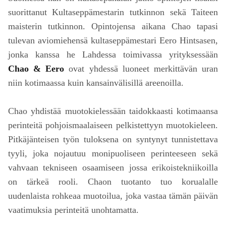
suorittanut Kultaseppämestarin tutkinnon sekä Taiteen
maisterin tutkinnon. Opintojensa aikana Chao tapasi
tulevan aviomiehensä kultaseppämestari Eero Hintsasen,
jonka kanssa he Lahdessa toimivassa yrityksessään
Chao & Eero
ovat yhdessä luoneet merkittävän uran
niin kotimaassa kuin kansainvälisillä areenoilla.
Chao yhdistää muotokielessään taidokkaasti kotimaansa
perinteitä pohjoismaalaiseen pelkistettyyn muotokieleen.
Pitkäjänteisen työn tuloksena on syntynyt tunnistettava
tyyli, joka nojautuu monipuoliseen perinteeseen sekä
vahvaan tekniseen osaamiseen jossa erikoistekniikoilla
on tärkeä rooli. Chaon tuotanto tuo korualalle
uudenlaista rohkeaa muotoilua, joka vastaa tämän päivän
vaatimuksia perinteitä unohtamatta.