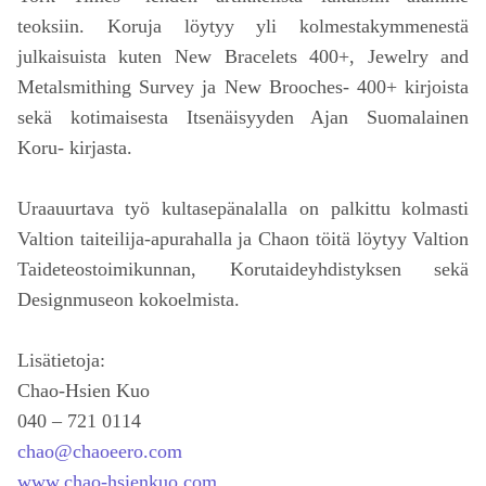
teoksiin. Koruja löytyy yli kolmestakymmenestä
julkaisuista kuten New Bracelets 400+, Jewelry and
Metalsmithing Survey ja New Brooches- 400+ kirjoista
sekä kotimaisesta Itsenäisyyden Ajan Suomalainen
Koru- kirjasta.
Uraauurtava työ kultasepänalalla on palkittu kolmasti
Valtion taiteilija-apurahalla ja Chaon töitä löytyy Valtion
Taideteostoimikunnan, Korutaideyhdistyksen sekä
Designmuseon kokoelmista.
Lisätietoja:
Chao-Hsien Kuo
040 – 721 0114
chao@chaoeero.com
www.chao-hsienkuo.com