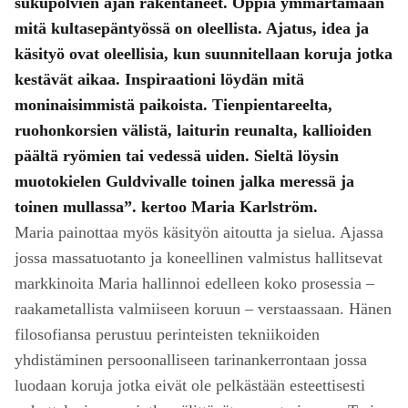
sukupolvien ajan rakentaneet. Oppia ymmärtämään
mitä kultasepäntyössä on oleellista. Ajatus, idea ja
käsityö ovat oleellisia, kun suunnitellaan koruja jotka
kestävät aikaa. Inspiraationi löydän mitä
moninaisimmistä paikoista. Tienpientareelta,
ruohonkorsien välistä, laiturin reunalta, kallioiden
päältä ryömien tai vedessä uiden. Sieltä löysin
muotokielen Guldvivalle toinen jalka meressä ja
toinen mullassa”. kertoo Maria Karlström.
Maria painottaa myös käsityön aitoutta ja sielua. Ajassa
jossa massatuotanto ja koneellinen valmistus hallitsevat
markkinoita Maria hallinnoi edelleen koko prosessia –
raakametallista valmiiseen koruun – verstaassaan. Hänen
filosofiansa perustuu perinteisten tekniikoiden
yhdistäminen persoonalliseen tarinankerrontaan jossa
luodaan koruja jotka eivät ole pelkästään esteettisesti